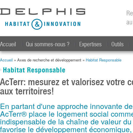
All
con
Re
prin
au
Accueil
Qui sommes-nous ?
Expertises
Outils
Accueil
» Axes de recherche et développement »
Habitat Responsable
Vous êtes ici
Habitat Responsable
AcTerr: mesurez et valorisez votre c
aux territoires!
En partant d'une approche innovante de 
AcTerr® place le logement social comm
indispensable de la chaîne de valeur du t
favorise le développement économique, 