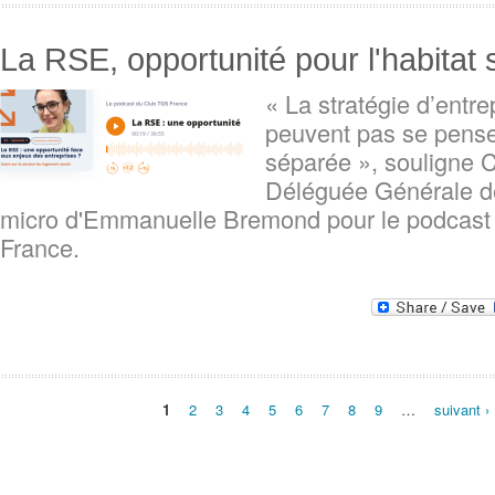
La RSE, opportunité pour l'habitat 
« La stratégie d’entr
peuvent pas se pens
séparée », souligne C
Déléguée Générale 
micro d'Emmanuelle Bremond pour le podcast
France.
Pages
1
2
3
4
5
6
7
8
9
…
suivant ›