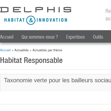
All
con
Re
prin
au
Accueil
Qui sommes-nous ?
Expertises
Outils
Accueil
»
Actualités
»
Actualités par thème
Vous êtes ici
Habitat Responsable
Taxonomie verte pour les bailleurs socia