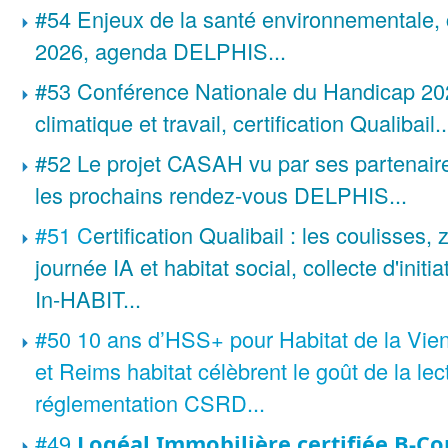
#54 Enjeux de la santé environnementale,
2026, agenda DELPHIS...
#53 Conférence Nationale du Handicap 2
climatique et travail, certification Qualibail..
#52 Le projet CASAH vu par ses partenaires
les prochains rendez-vous DELPHIS...
#51
C
ertification Qualibail : les coulisses,
journée IA et habitat social, collecte d'initia
In-HABIT...
#50
10 ans d’HSS+ pour Habitat de la Vienn
et Reims habitat célèbrent le goût de la lect
réglementation CSRD...
#49
Logéal Immobilière certifiée B-C