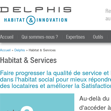
All
con
Re
prin
au
Accueil
Qui sommes-nous ?
Expertises
Outils
Accueil
»
Delphis
» Habitat & Services
Vous êtes ici
Habitat & Services
Faire progresser la qualité de service et l
dans l'habitat social pour mieux répondr
des locataires et améliorer la Satisfaction
Au-delà du
d'accéder 