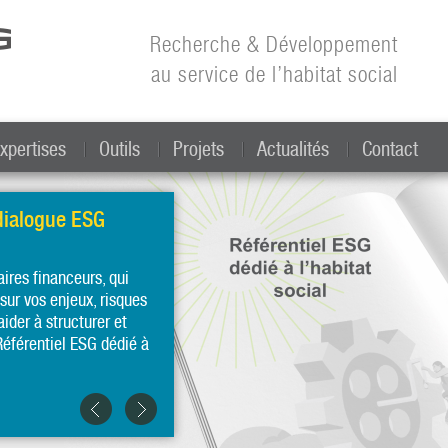
Aller au
contenu
Recherche & Développement
principal
au service de l’habitat social
xpertises
Outils
Projets
Actualités
Contact
 dialogue ESG
aires financeurs, qui
ur vos enjeux, risques
ider à structurer et
 Référentiel ESG dédié à