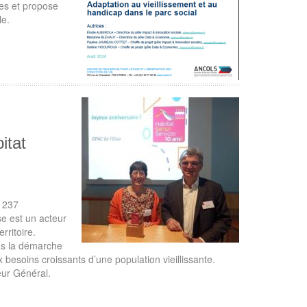
les et propose
le.
itat
r 237
e est un acteur
rritoire.
ns la démarche
besoins croissants d’une population vieillissante.
ur Général.