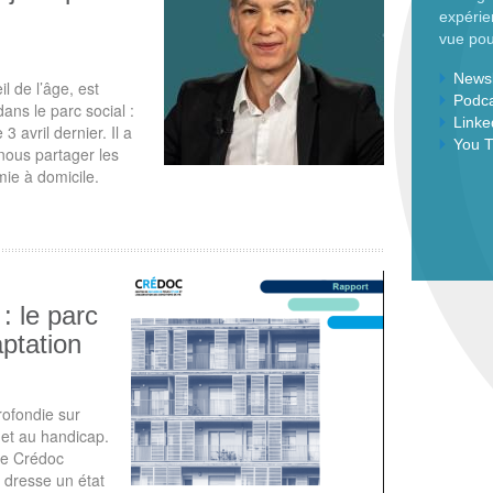
expérie
vue pour
Newsl
l de l’âge, est
Podc
dans le parc social :
Linke
 avril dernier. Il a
You 
nous partager les
mie à domicile.
: le parc
aptation
ofondie sur
t et au handicap.
le Crédoc
 dresse un état