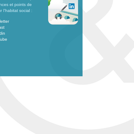
nces et points de
 l'habitat social :
etter
ast
din
Tube