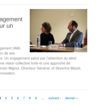
nagement
ur un
agement (IAA)
ion de ses
es. Un engagement salué par l’obtention du label
ne vision collective forte et une approche de
omain Mignot, Directeur Général, et Séverine Mazet,
innovation.
3
4
5
6
7
8
9
…
suivant ›
dernier »