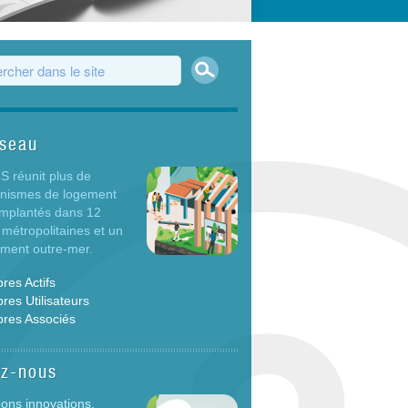
Rechercher
ulaire de recherche
éseau
 réunit plus de
anismes de logement
 implantés dans 12
 métropolitaines et un
ement outre-mer.
es Actifs
es Utilisateurs
res Associés
ez-nous
ons innovations,