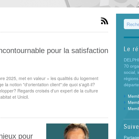
Form
Le r
 incontournable pour la satisfaction
DELPHIS
70 org
social,
e 2025, met en valeur « les qualités du logement
régions
la notion "d'orientation client":de quoi s'agit-il?
départ
lopper? Regards croisés d'un expert de la culture
abitat et Unicil.
Membr
Membr
Memb
Suiv
enjeux pour
Partage