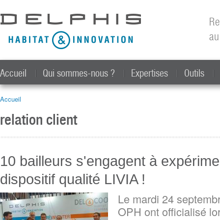
All
con
Re
prin
au
Accueil
Qui sommes-nous ?
Expertises
Outils
Accueil
Vous êtes ici
relation client
10 bailleurs s'engagent à expérime
dispositif qualité LIVIA !
Le mardi 24 septemb
OPH ont officialisé l