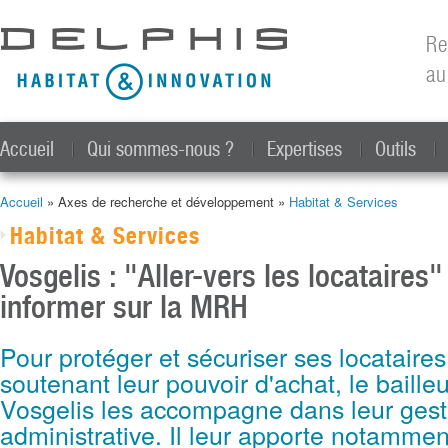
All
con
Re
prin
au
Accueil
Qui sommes-nous ?
Expertises
Outils
Accueil
» Axes de recherche et développement »
Habitat & Services
Vous êtes ici
Habitat & Services
Vosgelis : "Aller-vers les locataires"
informer sur la MRH
Pour protéger et sécuriser ses locataires
soutenant leur pouvoir d'achat, le bailleu
Vosgelis les accompagne dans leur gest
administrative. Il leur apporte notamme