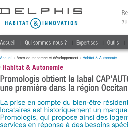
All
con
Re
prin
au
Accueil
Qui sommes-nous ?
Expertises
Outils
Accueil
» Axes de recherche et développement »
Habitat & Autonomie
Vous êtes ici
Habitat & Autonomie
Promologis obtient le label CAP’A
une première dans la région Occitan
La prise en compte du bien-être résident
locataires est historiquement un marqueu
Promologis, qui propose ainsi des logem
services en réponse à des besoins spéci