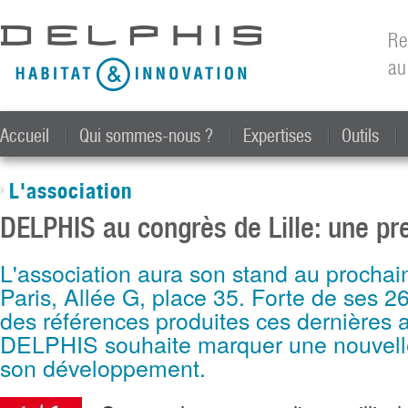
All
con
Re
prin
au
Accueil
Qui sommes-nous ?
Expertises
Outils
L'association
DELPHIS au congrès de Lille: une pr
L'association aura son stand au prochai
Paris, Allée G, place 35. Forte de ses 
des références produites ces dernières 
DELPHIS souhaite marquer une nouvell
son développement.