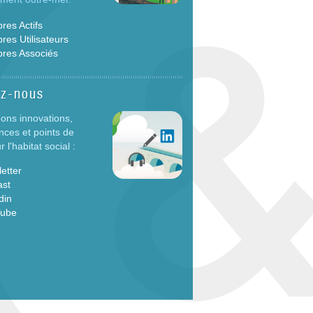
es Actifs
es Utilisateurs
res Associés
ez-nous
ons innovations,
nces et points de
 l'habitat social :
etter
ast
din
Tube