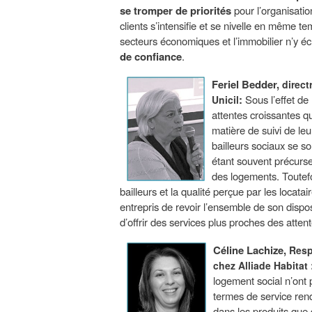
se tromper de priorités
pour l’organisatio
clients s’intensifie et se nivelle en même t
secteurs économiques et l’immobilier n’y é
de confiance
.
Feriel Bedder,
direct
:
Sous l’effet de l
Unicil
attentes croissantes q
matière de suivi de leu
bailleurs sociaux se s
étant souvent précurseu
des logements. Toutefoi
bailleurs et la qualité perçue par les locat
entrepris de revoir l’ensemble de son dispos
d’offrir des services plus proches des attent
Céline Lachize,
Resp
chez Alliade Habitat
logement social n’ont 
termes de service rendu
dans les produits que