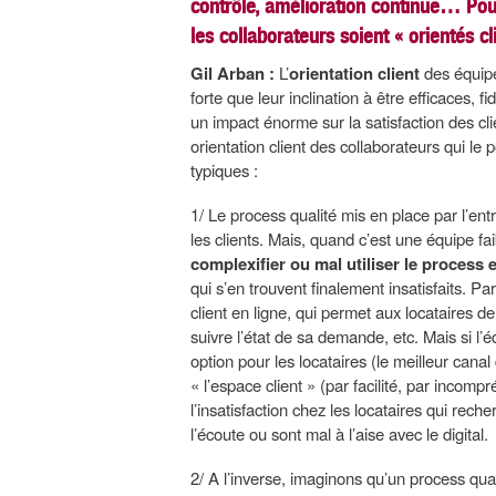
contrôle, amélioration continue… Pou
les collaborateurs soient « orientés cl
Gil Arban :
L’
orientation client
des équipe
forte que leur inclination à être efficaces, fid
un impact énorme sur la satisfaction des clie
orientation client des collaborateurs qui l
typiques :
1/ Le process qualité mis en place par l’ent
les clients. Mais, quand c’est une équipe fa
complexifier ou mal utiliser le process 
qui s’en trouvent finalement insatisfaits. P
client en ligne, qui permet aux locataires 
suivre l’état de sa demande, etc. Mais si l’
option pour les locataires (le meilleur can
« l’espace client » (par facilité, par incom
l’insatisfaction chez les locataires qui rec
l’écoute ou sont mal à l’aise avec le digital.
2/ A l’inverse, imaginons qu’un process qual