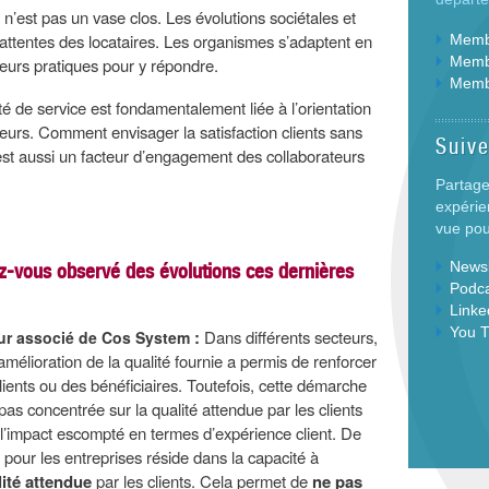
’est pas un vase clos. Les évolutions sociétales et
 attentes des locataires. Les organismes s’adaptent en
Membr
Membr
leurs pratiques pour y répondre.
Memb
ité de service est fondamentalement liée à l’orientation
teurs. Comment envisager la satisfaction clients sans
Suiv
t est aussi un facteur d’engagement des collaborateurs
Partage
expérie
vue pour
Newsl
ez-vous observé des évolutions ces dernières
Podc
Linke
You 
:
Dans différents secteurs,
eur associé de Cos System
amélioration de la qualité fournie a permis de renforcer
clients ou des bénéficiaires. Toutefois, cette démarche
pas concentrée sur la qualité attendue par les clients
 l’impact escompté en termes d’expérience client. De
u pour les entreprises réside dans la capacité à
ité attendue
par les clients. Cela permet de
ne pas