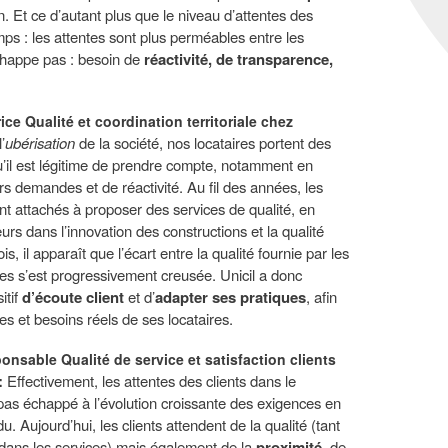
n. Et ce d’autant plus que le niveau d’attentes des
emps : les attentes sont plus perméables entre les
chappe pas : besoin de
réactivité, de transparence,
rice Qualité et coordination territoriale chez
’
ubérisation
de la société, nos locataires portent des
u’il est légitime de prendre compte, notamment en
rs demandes et de réactivité. Au fil des années, les
ont attachés à proposer des services de qualité, en
rs dans l’innovation des constructions et la qualité
s, il apparaît que l’écart entre la qualité fournie par les
aires s’est progressivement creusée. Unicil a donc
itif
d’écoute client
et d’
adapter ses pratiques
, afin
es et besoins réels de ses locataires.
onsable Qualité de service et satisfaction clients
:
Effectivement, les attentes des clients dans le
pas échappé à l’évolution croissante des exigences en
. Aujourd’hui, les clients attendent de la qualité (tant
 dans les services) mais également de la
proximité
, de