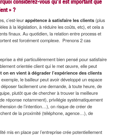
rquoi considérez-vous qu’il est important que
ient » ?
s, c’est-leur
appétence à satisfaire les clients
(plus
èles à la législation, à réduire les coûts, etc), et cela a
nts finaux. Au quotidien, la relation entre process et
e portent est forcément complexe. Prenons 2 cas
reprise a été particulièrement bien pensé pour satisfaire
iblement orientée client qui le met œuvre, elle peut
et on en vient à dégrader l’expérience des clients
ar exemple, le bailleur peut avoir développé un espace
de déposer facilement une demande, à toute heure, de
équipe, plutôt que de chercher à trouver la meilleure
al de réponse notamment), privilégie systématiquement
préhension de l’intention…), on risque de créer de
herchent de la proximité (téléphone, agence…), de
ité mis en place par l’entreprise crée potentiellement