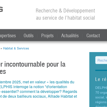
Aller au
contenu
Recherche & Développement
principal
au service de l’habitat social
xpertises
Outils
Projets
Actualités
Contact
t »
Habitat & Services
Form
ier incontournable pour la
res
Le r
mbre 2025, met en valeur « les qualités du
LPHIS interroge la notion "d'orientation
DELPHIS
t-ce essentiel? comment la développer? Regards
70 org
et de deux bailleurs sociaux, Alliade Habitat et
social,
régions
départ