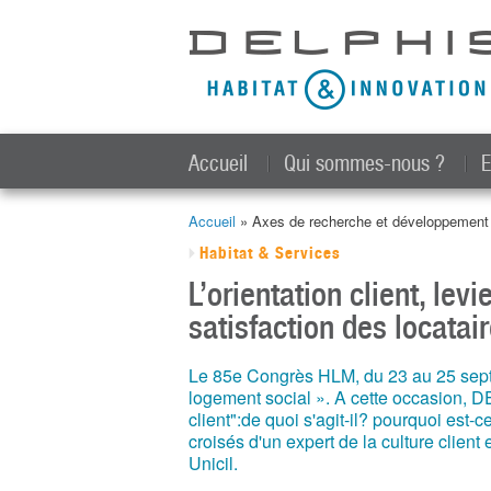
Accueil
Qui sommes-nous ?
E
Accueil
» Axes de recherche et développemen
Vous êtes ici
Habitat & Services
L’orientation client, lev
satisfaction des locatai
Le 85e Congrès HLM, du 23 au 25 septe
logement social ». A cette occasion, DE
client":de quoi s'agit-il? pourquoi es
croisés d'un expert de la culture client 
Unicil.