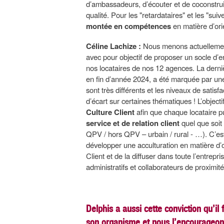
d’ambassadeurs, d’écouter et de coconstrui
qualité. Pour les "retardataires" et les "suiv
montée en compétences
en matière d’orie
Céline Lachize :
Nous menons actuellement 
avec pour objectif de proposer un socle d’
nos locataires de nos 12 agences. La derniè
en fin d’année 2024, a été marquée par une 
sont très différents et les niveaux de satis
d’écart sur certaines thématiques ! L’objecti
Culture Client
afin que chaque locataire p
service et de relation client
quel que soit 
QPV / hors QPV – urbain / rural - …). C’est
développer une acculturation en matière d’or
Client et de la diffuser dans toute l’entrep
administratifs et collaborateurs de proximité
Delphis a aussi cette conviction qu’il
son organisme et nous l’encourageon