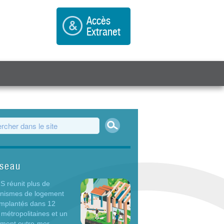
Accès
Extranet
Rechercher
ulaire de recherche
éseau
 réunit plus de
anismes de logement
 implantés dans 12
 métropolitaines et un
ement outre-mer.