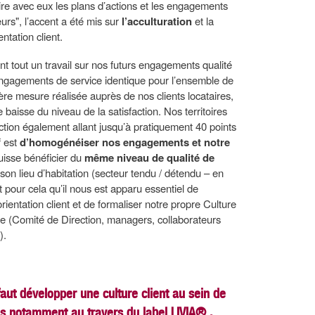
re avec eux les plans d’actions et les engagements
eurs", l’accent a été mis sur
l’acculturation
et la
ntation client.
tout un travail sur nos futurs engagements qualité
engagements de service identique pour l’ensemble de
re mesure réalisée auprès de nos clients locataires,
baisse du niveau de la satisfaction. Nos territoires
faction également allant jusqu’à pratiquement 40 points
f est
d’homogénéiser nos engagements et notre
uisse bénéficier du
même niveau de qualité de
son lieu d’habitation (secteur tendu / détendu – en
 pour cela qu’il nous est apparu essentiel de
ientation client et de formaliser notre propre Culture
rise (Comité de Direction, managers, collaborateurs
).
 faut développer une culture client au sein de
s notamment au travers du label LIVIA® .