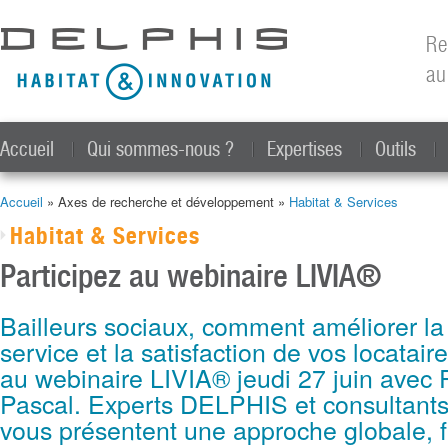
All
con
Re
prin
au
Accueil
Qui sommes-nous ?
Expertises
Outils
Accueil
» Axes de recherche et développement »
Habitat & Services
Vous êtes ici
Habitat & Services
Participez au webinaire LIVIA®
Bailleurs sociaux, comment améliorer la 
service et la satisfaction de vos locatair
au webinaire LIVIA® jeudi 27 juin avec P
Pascal. Experts DELPHIS et consulta
vous présentent une approche globale, fl