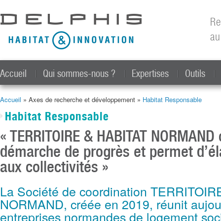
All
con
Re
prin
au
Accueil
Qui sommes-nous ?
Expertises
Outils
Accueil
» Axes de recherche et développement »
Habitat Responsable
Vous êtes ici
Habitat Responsable
« TERRITOIRE & HABITAT NORMAND 
démarche de progrès et permet d’élar
aux collectivités »
La Société de coordination TERRITOI
NORMAND, créée en 2019, réunit aujour
entreprises normandes de logement soci