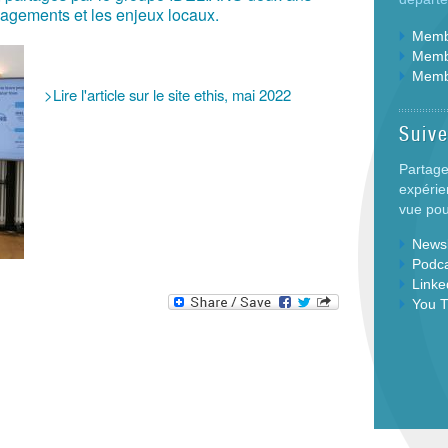
gagements et les enjeux locaux.
Membr
Membr
Memb
>Lire l'article sur le site ethis, mai 2022
Suiv
Partage
expérie
vue pour
Newsl
Podc
Linke
You 