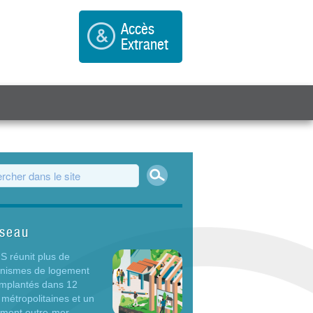
Accès
Extranet
Rechercher
ulaire de recherche
éseau
 réunit plus de
anismes de logement
 implantés dans 12
 métropolitaines et un
ement outre-mer.