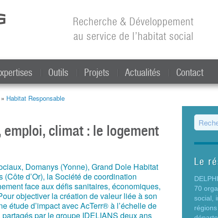
Aller au
contenu
Recherche & Développement
principal
au service de l’habitat social
xpertises
Outils
Projets
Actualités
Contact
t »
Habitat Responsable
Form
 emploi, climat : le logement
Le r
 sociaux, Domanys (Yonne), Grand Dole Habitat
s (Côte d’Or), la Société de coordination
DELPHIS
hement face aux défis sanitaires, économiques,
70 org
ur objectiver la création de valeur liée à son
social,
ne étude d’impact avec AcTerr® à l’échelle de
régions
s, partagés par le groupe IDELIANS deux ans
départ