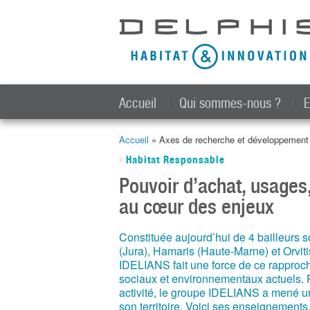
Accueil
Qui sommes-nous ?
E
Accueil
» Axes de recherche et développemen
Vous êtes ici
Habitat Responsable
Pouvoir d’achat, usages,
au cœur des enjeux
Constituée aujourd’hui de 4 bailleurs
(Jura), Hamaris (Haute-Marne) et Orviti
IDELIANS fait une force de ce rapproc
sociaux et environnementaux actuels. Po
activité, le groupe IDELIANS a mené u
son territoire. Voici ses enseignement