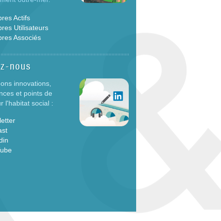
es Actifs
es Utilisateurs
res Associés
ez-nous
ons innovations,
nces et points de
 l'habitat social :
etter
ast
din
Tube