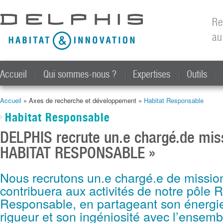
All
con
Re
prin
au
Accueil
Qui sommes-nous ?
Expertises
Outils
Accueil
» Axes de recherche et développement »
Habitat Responsable
Vous êtes ici
Habitat Responsable
DELPHIS recrute un.e chargé.de mis
HABITAT RESPONSABLE »
Nous recrutons un.e chargé.e de missio
contribuera aux activités de notre pôle 
Responsable, en partageant son énergie
rigueur et son ingéniosité avec l’ensemb