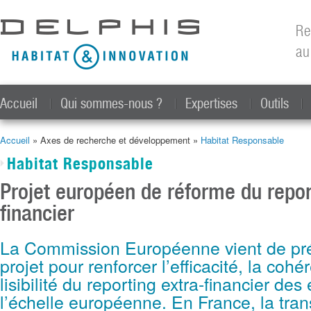
All
con
Re
prin
au
Accueil
Qui sommes-nous ?
Expertises
Outils
Accueil
» Axes de recherche et développement »
Habitat Responsable
Vous êtes ici
Habitat Responsable
Projet européen de réforme du repor
financier
La Commission Européenne vient de pr
projet pour renforcer l’efficacité, la cohé
lisibilité du reporting extra-financier des
l’échelle européenne. En France, la tran