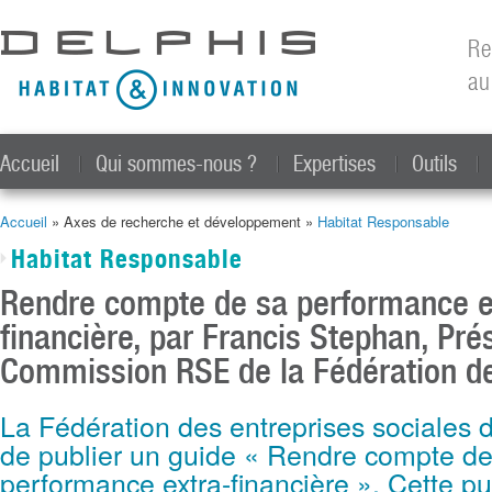
All
con
Re
prin
au
Accueil
Qui sommes-nous ?
Expertises
Outils
Accueil
» Axes de recherche et développement »
Habitat Responsable
Vous êtes ici
Habitat Responsable
Rendre compte de sa performance e
financière, par Francis Stephan, Pré
Commission RSE de la Fédération d
La Fédération des entreprises sociales de
de publier un guide « Rendre compte de
performance extra-financière ». Cette pu