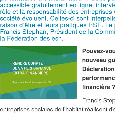
accessible gratuitement en ligne, intervi
rôle et la responsabilité des entreprises 
société évoluent. Celles-ci sont interpell
raison d’être et leurs pratiques RSE. Le
Francis Stephan, Président de la Comm
la Fédération des esh.
Pouvez-vou
nouveau gui
Déclaration
performanc
financière 
Francis Ste
entreprises sociales de l’habitat réalisent d