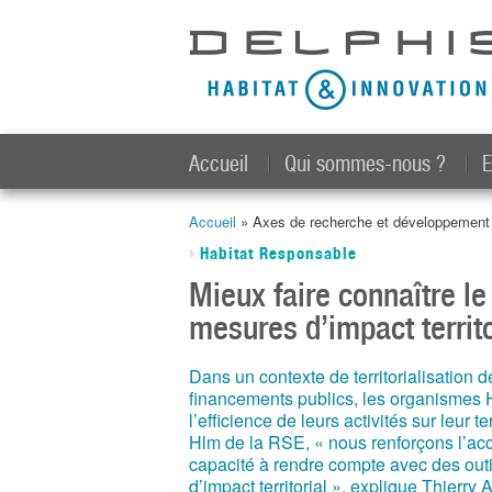
Accueil
Qui sommes-nous ?
E
Accueil
» Axes de recherche et développemen
Vous êtes ici
Habitat Responsable
Mieux faire connaître l
mesures d’impact territo
Dans un contexte de territorialisation d
financements publics, les organismes 
l’efficience de leurs activités sur leur t
Hlm de la RSE, « nous renforçons l’
capacité à rendre compte avec des outi
d’impact territorial », explique Thierry 