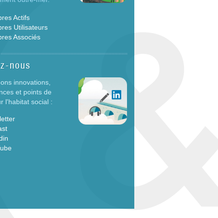
es Actifs
es Utilisateurs
res Associés
ez-nous
ons innovations,
nces et points de
 l'habitat social :
etter
ast
din
Tube