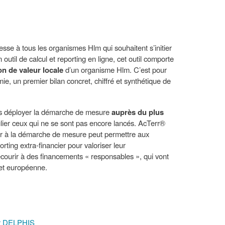
esse à tous les organismes Hlm qui souhaitent s’initier
 outil de calcul et reporting en ligne, cet outil comporte
on de valeur locale
d’un organisme Hlm. C’est pour
omie, un premier bilan concret, chiffré et synthétique de
s déployer la démarche de mesure
auprès du
plus
lier ceux qui ne se sont pas encore lancés. AcTerr®
er à la démarche de mesure peut permettre aux
porting extra-financier pour valoriser leur
courir à des financements « responsables », qui vont
e et européenne.
ar DELPHIS