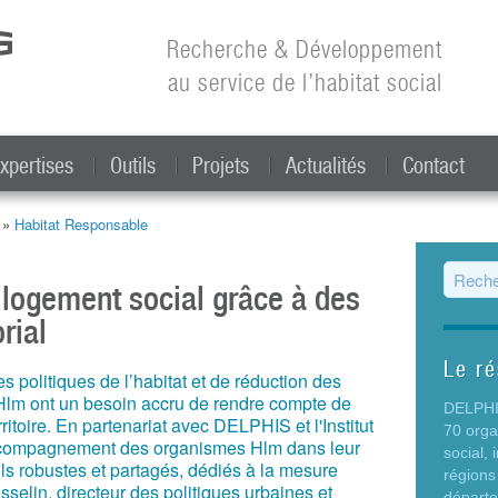
Aller au
contenu
Recherche & Développement
principal
au service de l’habitat social
xpertises
Outils
Projets
Actualités
Contact
t »
Habitat Responsable
Form
e logement social grâce à des
rial
Le r
es politiques de l’habitat et de réduction des
Hlm ont un besoin accru de rendre compte de
DELPHIS
erritoire. En partenariat avec DELPHIS et l'Institut
70 org
accompagnement des organismes Hlm dans leur
social,
ls robustes et partagés, dédiés à la mesure
régions
Asselin, directeur des politiques urbaines et
départ