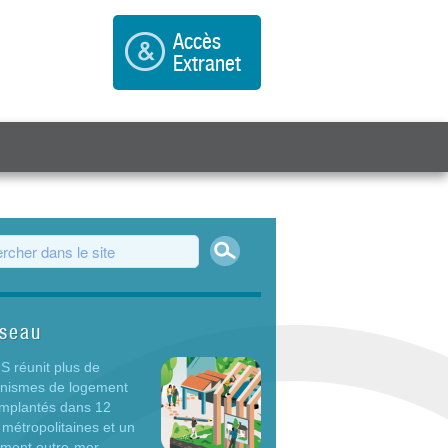
Accès
Extranet
Rechercher
ulaire de recherche
éseau
 réunit plus de
anismes de logement
 implantés dans 12
 métropolitaines et un
ement outre-mer.