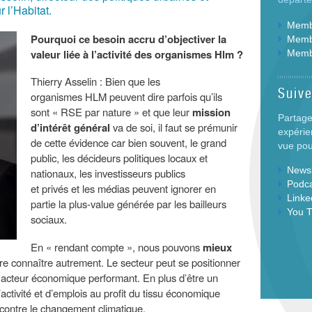
 l’Habitat.
Membr
Pourquoi ce besoin accru d’objectiver la
Membr
valeur liée à l’activité des organismes Hlm ?
Memb
Thierry Asselin : Bien que les
Suiv
organismes HLM peuvent dire parfois qu’ils
sont « RSE par nature » et que leur
mission
Partage
d’intérêt général
va de soi, il faut se prémunir
expérie
de cette évidence car bien souvent, le grand
vue pour
public, les décideurs politiques locaux et
Newsl
nationaux, les investisseurs publics
Podc
et privés et les médias peuvent ignorer en
Linke
partie la plus-value générée par les bailleurs
You 
sociaux.
En « rendant compte », nous pouvons
mieux
aire connaître autrement. Le secteur peut se positionner
acteur économique performant. En plus d’être un
’activité et d’emplois au profit du tissu économique
te contre le changement climatique.