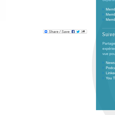
Membr
Membr
Memb
Suiv
Partage
expérie
vue pour
Newsl
Podc
Linke
You 