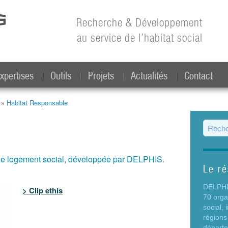
Aller au
contenu
Recherche & Développement
principal
au service de l’habitat social
xpertises
Outils
Projets
Actualités
Contact
t »
Habitat Responsable
Form
le logement social, développée par DELPHIS.
Le r
DELPHIS
> Clip ethis
70 org
social,
régions
départ