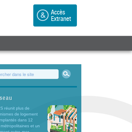
Accès
Extranet
Rechercher
ulaire de recherche
éseau
 réunit plus de
anismes de logement
 implantés dans 12
 métropolitaines et un
ement outre-mer.