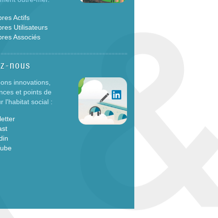
es Actifs
es Utilisateurs
res Associés
ez-nous
ons innovations,
nces et points de
 l'habitat social :
etter
ast
din
Tube