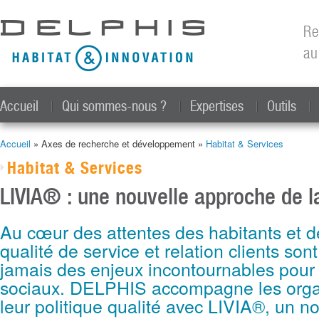
All
con
Re
prin
au
Accueil
Qui sommes-nous ?
Expertises
Outils
Accueil
» Axes de recherche et développement »
Habitat & Services
Vous êtes ici
Habitat & Services
LIVIA® : une nouvelle approche de la
Au cœur des attentes des habitants et de
qualité de service et relation clients son
jamais des enjeux incontournables pour l
sociaux. DELPHIS accompagne les org
leur politique qualité avec LIVIA®, un n