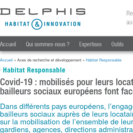
All
con
Re
prin
au
Accueil
Qui sommes-nous ?
Expertises
Outils
Accueil
» Axes de recherche et développement »
Habitat Responsable
Vous êtes ici
Habitat Responsable
Covid-19 : mobilisés pour leurs locat
bailleurs sociaux européens font fa
Dans différents pays européens, l’enga
bailleurs sociaux auprès de leurs locata
sur la mobilisation de l’ensemble de leu
gardiens, agences, directions administr