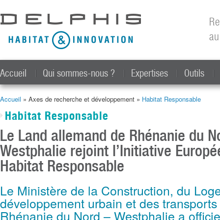
All
con
Re
prin
au
Accueil
Qui sommes-nous ?
Expertises
Outils
Accueil
» Axes de recherche et développement »
Habitat Responsable
Vous êtes ici
Habitat Responsable
Le Land allemand de Rhénanie du N
Westphalie rejoint l’Initiative Europ
Habitat Responsable
Le Ministère de la Construction, du Log
développement urbain et des transports
Rhénanie du Nord – Westphalie a officie