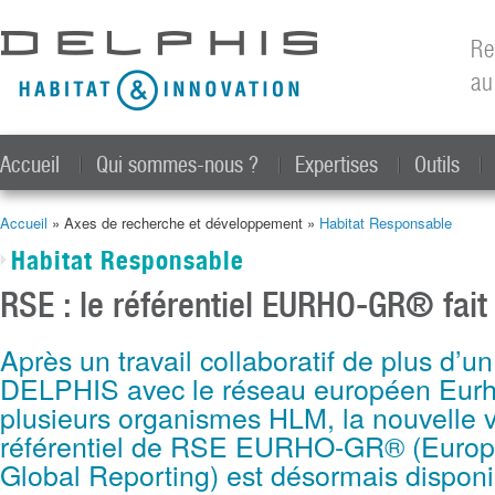
All
con
Re
prin
au
Accueil
Qui sommes-nous ?
Expertises
Outils
Accueil
» Axes de recherche et développement »
Habitat Responsable
Vous êtes ici
Habitat Responsable
RSE : le référentiel EURHO-GR® fai
Après un travail collaboratif de plus d’
DELPHIS avec le réseau européen Eurh
plusieurs organismes HLM, la nouvelle 
référentiel de RSE EURHO-GR® (Europ
Global Reporting) est désormais disponi