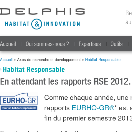
All
con
Re
prin
au
Accueil
Qui sommes-nous ?
Expertises
Outils
Accueil
» Axes de recherche et développement »
Habitat Responsable
Vous êtes ici
Habitat Responsable
En attendant les rapports RSE 201
Comme chaque année, une no
rapports
EURHO-GR®
* est 
fin du premier semestre 2013