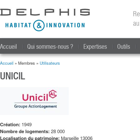
All
con
Re
prin
au
Accueil
Qui sommes-nous ?
Expertises
Outils
Accueil
» Membres »
Utilisateurs
Vous êtes ici
UNICIL
Création:
1949
Nombre de logements:
28 000
Localisation du patrimoine:
Marseille 13006