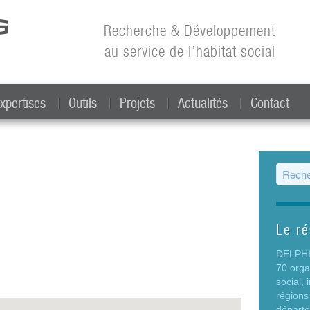
Aller au
contenu
Recherche & Développement
principal
au service de l’habitat social
xpertises
Outils
Projets
Actualités
Contact
Form
Le r
DELPHIS
70 org
social,
régions
départ