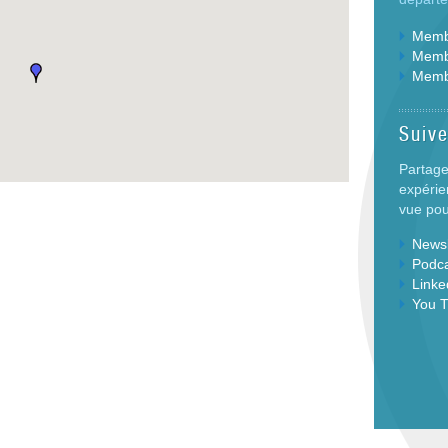
Membr
Membr
Memb
Suiv
Partage
expérie
vue pour
Newsl
Podc
Linke
You 