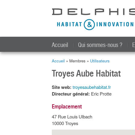
Accueil
Qui sommes-nous ?
E
Accueil
» Membres »
Utilisateurs
Vous êtes ici
Troyes Aube Habitat
Site web:
troyesaubehabitat.fr
Directeur général:
Eric Protte
Emplacement
47 Rue Louis Ulbach
10000
Troyes