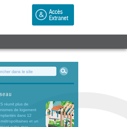
Accès
Extranet
Rechercher
ulaire de recherche
éseau
 réunit plus de
anismes de logement
 implantés dans 12
 métropolitaines et un
ement outre-mer.