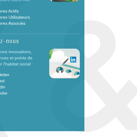
es Actifs
es Utilisateurs
res Associés
ez-nous
ons innovations,
nces et points de
 l'habitat social :
etter
ast
din
Tube