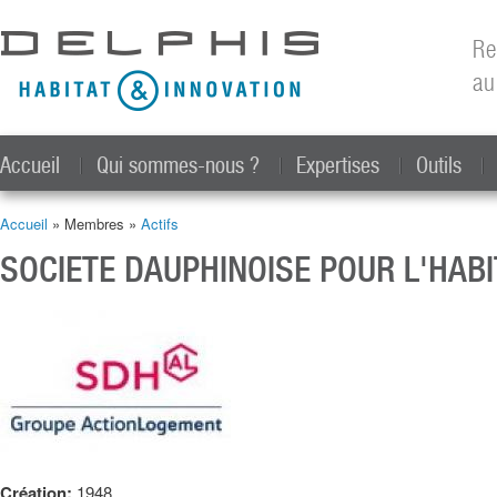
All
con
Re
prin
au
Accueil
Qui sommes-nous ?
Expertises
Outils
Accueil
» Membres »
Actifs
Vous êtes ici
SOCIETE DAUPHINOISE POUR L'HABI
Création:
1948