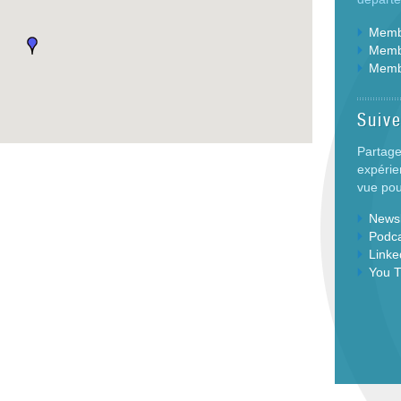
Membr
Membr
Memb
Suiv
Partage
expérie
vue pour
Newsl
Podc
Linke
You 