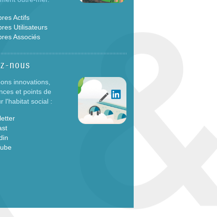
es Actifs
es Utilisateurs
res Associés
ez-nous
ons innovations,
nces et points de
 l'habitat social :
etter
ast
din
Tube