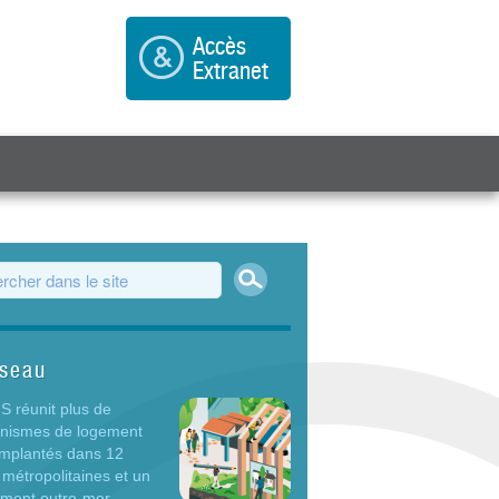
Accès
Extranet
Rechercher
ulaire de recherche
éseau
 réunit plus de
anismes de logement
 implantés dans 12
 métropolitaines et un
ement outre-mer.