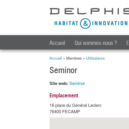
Accueil
Qui sommes-nous ?
E
Accueil
» Membres »
Utilisateurs
Vous êtes ici
Seminor
Site web:
Seminor
Emplacement
16 place du Général Leclerc
76400
FECAMP