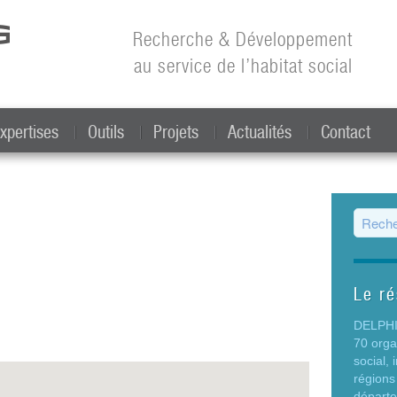
Aller au
contenu
Recherche & Développement
principal
au service de l’habitat social
xpertises
Outils
Projets
Actualités
Contact
Form
Le r
DELPHIS
70 org
social,
régions
départ