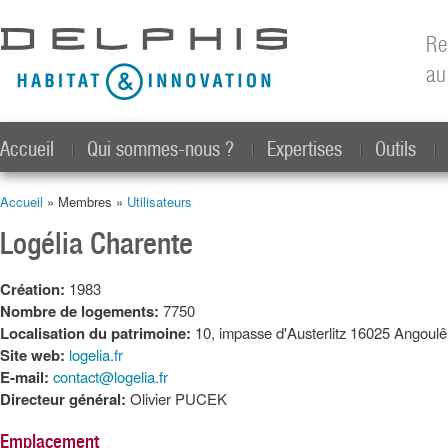
All
con
Re
prin
au
Accueil
Qui sommes-nous ?
Expertises
Outils
Accueil
» Membres »
Utilisateurs
Vous êtes ici
Logélia Charente
Création:
1983
Nombre de logements:
7750
Localisation du patrimoine:
10, impasse d'Austerlitz 16025 Angoul
Site web:
logelia.fr
E-mail:
contact@logelia.fr
Directeur général:
Olivier PUCEK
Emplacement