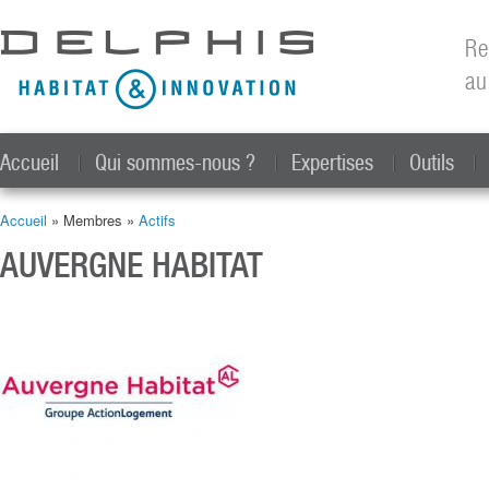
All
con
Re
prin
au
Accueil
Qui sommes-nous ?
Expertises
Outils
Accueil
» Membres »
Actifs
Vous êtes ici
AUVERGNE HABITAT