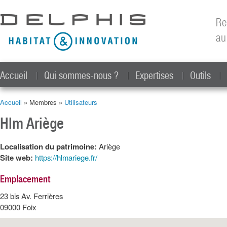
All
con
Re
prin
au
Accueil
Qui sommes-nous ?
Expertises
Outils
Accueil
» Membres »
Utilisateurs
Vous êtes ici
Hlm Ariège
Localisation du patrimoine:
Ariège
Site web:
https://hlmariege.fr/
Emplacement
23 bis Av. Ferrières
09000
Foix